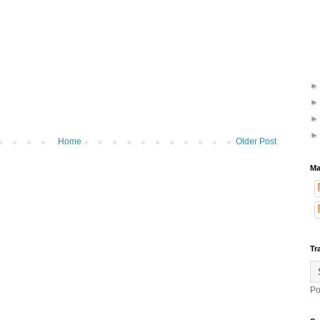
Home
Older Post
Ma
Tr
Po