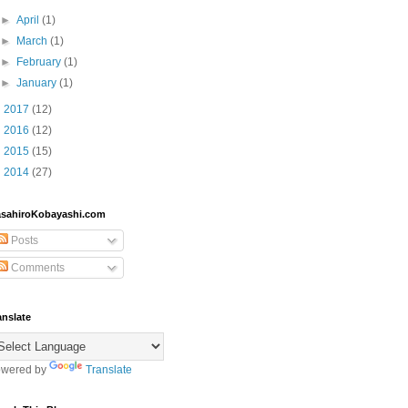
►
April
(1)
►
March
(1)
►
February
(1)
►
January
(1)
►
2017
(12)
►
2016
(12)
►
2015
(15)
►
2014
(27)
sahiroKobayashi.com
Posts
Comments
anslate
wered by
Translate