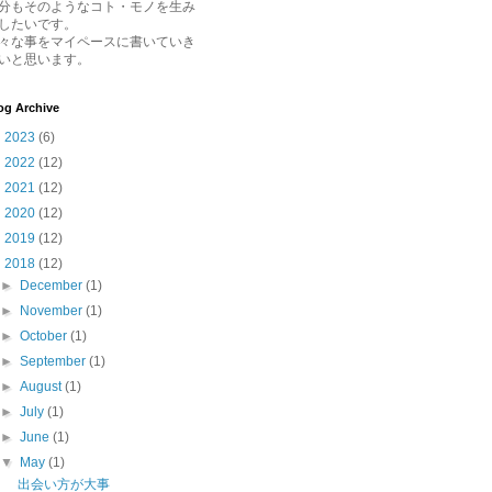
分もそのようなコト・モノを生み
したいです。
々な事をマイペースに書いていき
いと思います。
og Archive
►
2023
(6)
►
2022
(12)
►
2021
(12)
►
2020
(12)
►
2019
(12)
▼
2018
(12)
►
December
(1)
►
November
(1)
►
October
(1)
►
September
(1)
►
August
(1)
►
July
(1)
►
June
(1)
▼
May
(1)
出会い方が大事