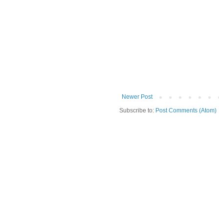
Newer Post
Subscribe to:
Post Comments (Atom)